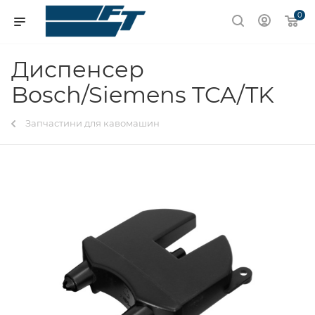
0
Диспенсер
Bosch/Siemens TCA/TK
Запчастини для кавомашин