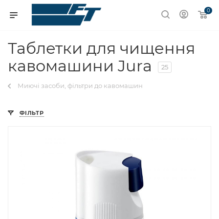
0
Таблетки для чищення
кавомашини Jura
25
Миючі засоби, фільтри до кавомашин
ФІЛЬТР