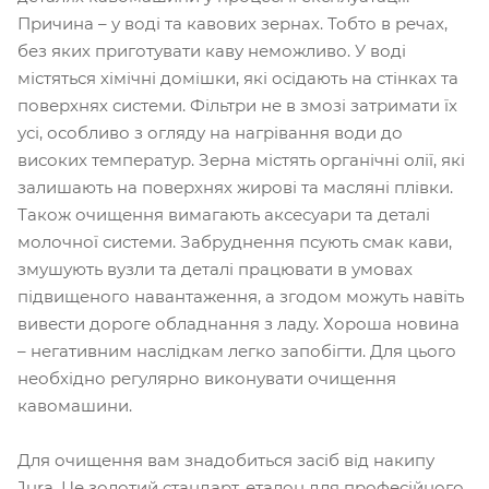
Причина – у воді та кавових зернах. Тобто в речах,
без яких приготувати каву неможливо. У воді
містяться хімічні домішки, які осідають на стінках та
поверхнях системи. Фільтри не в змозі затримати їх
усі, особливо з огляду на нагрівання води до
високих температур. Зерна містять органічні олії, які
залишають на поверхнях жирові та масляні плівки.
Також очищення вимагають аксесуари та деталі
молочної системи. Забруднення псують смак кави,
змушують вузли та деталі працювати в умовах
підвищеного навантаження, а згодом можуть навіть
вивести дороге обладнання з ладу. Хороша новина
– негативним наслідкам легко запобігти. Для цього
необхідно регулярно виконувати очищення
кавомашини.
Для очищення вам знадобиться засіб від накипу
Jura. Це золотий стандарт, еталон для професійного