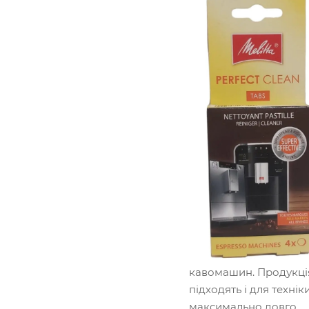
кавомашин. Продукція
підходять і для технік
максимально довго.