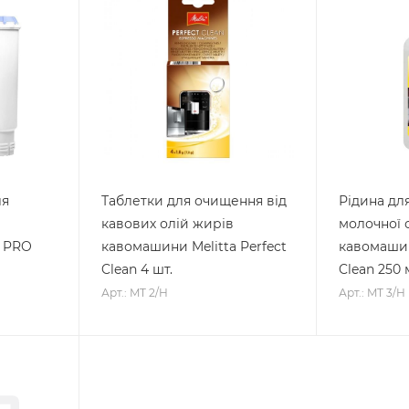
ля
Таблетки для очищення від
Рідина дл
кавових олій жирів
молочної 
a PRO
кавомашини Melitta Perfect
кавомашин
Clean 4 шт.
Clean 250 
Арт.: MT 2/H
Арт.: MT 3/H