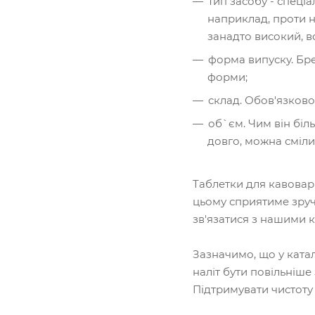
тип засобу - спеці
наприклад, проти н
занадто високий, в
форма випуску. Бре
форми;
склад. Обов'язково
об`єм. Чим він бі
довго, можна сміли
Таблетки для кавоварк
цьому сприятиме зручн
зв'язатися з нашими к
Зазначимо, що у катал
наліт бути повільніш
Підтримувати чистоту