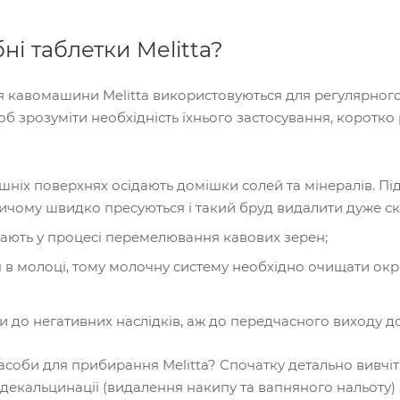
ні таблетки Melitta?
 кавомашини Melitta використовуються для регулярного
б зрозуміти необхідність їхнього застосування, коротко
рішніх поверхнях осідають домішки солей та мінералів. П
ичому швидко пресуються і такий бруд видалити дуже с
ають у процесі перемелювання кавових зерен;
ся в молоці, тому молочну систему необхідно очищати ок
и до негативних наслідків, аж до передчасного виходу д
соби для прибирання Melitta? Спочатку детально вивчіть
декальцинації (видалення накипу та вапняного нальоту) з