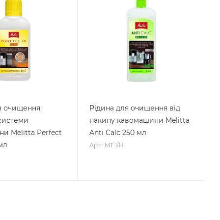
я очищення
Рідина для очищення від
системи
накипу кавомашини Melitta
и Melitta Perfect
Anti Calc 250 мл
мл
Арт.: MT 1/H