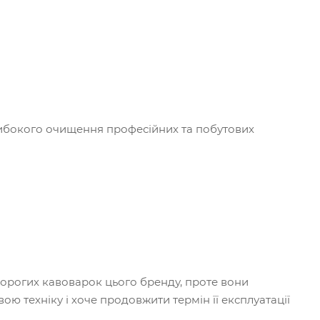
 глибокого очищення професійних та побутових
орогих кавоварок цього бренду, проте вони
свою техніку і хоче продовжити термін її експлуатації