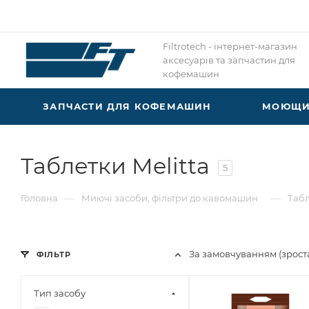
Filtrotech - інтернет-магазин
аксесуарів та запчастин для
кофемашин
ЗАПЧАСТИ ДЛЯ КОФЕМАШИН
МОЮЩИЕ
Таблетки Melitta
5
—
—
Головна
Миючі засоби, фільтри до кавомашин
Табл
За замовчуванням (зрос
ФІЛЬТР
Тип засобу