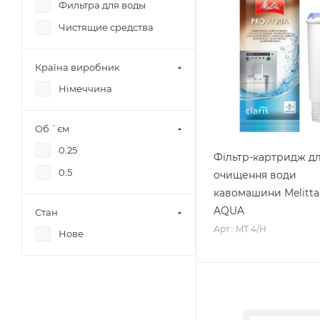
Фильтра для воды
Чистящие средства
Країна виробник
Німеччина
Об `єм
0.25
Фільтр-картридж д
0.5
очищення води
кавомашини Melitt
AQUA
Стан
Арт.: MT 4/H
Нове