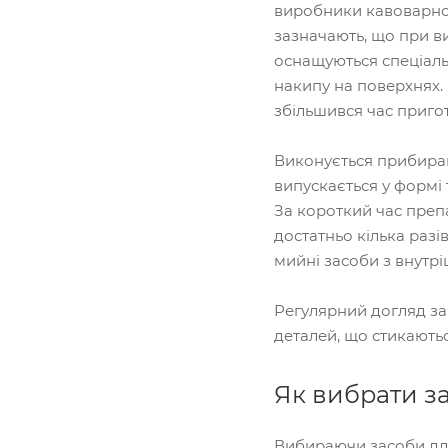
виробники кавоварног
зазначають, що при в
оснащуються спеціаль
накипу на поверхнях. 
збільшився час пригот
Виконується прибиран
випускається у формі 
За короткий час препа
достатньо кілька раз
мийні засоби з внутрі
Регулярний догляд за
деталей, що стикаютьс
Як вибрати за
Вибираючи засоби для 