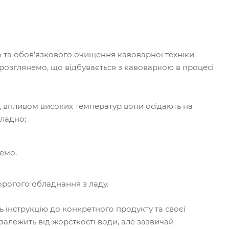
 та обов'язкового очищення кавоварної техніки
 розглянемо, що відбувається з кавоваркою в процесі
ід впливом високих температур вони осідають на
кладно;
ремо.
орогого обладнання з ладу.
 інструкцію до конкретного продукту та своєї
алежить від жорсткості води, але зазвичай