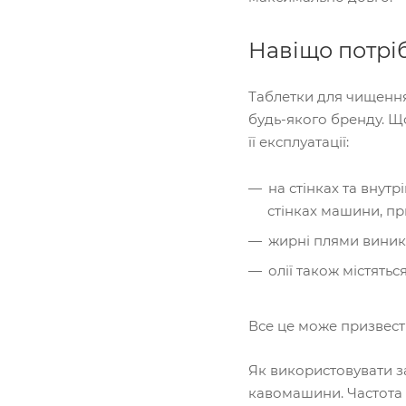
Навіщо потріб
Таблетки для чищення
будь-якого бренду. Що
її експлуатації:
на стінках та внут
стінках машини, пр
жирні плями виник
олії також містять
Все це може призвест
Як використовувати за
кавомашини. Частота 