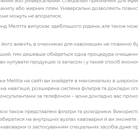
альний або універсальний. Спеціальні призначені для е
акипу або жирних плям. Універсальні дозволяють повні
они можуть не впоратися;
нд Мелітта випускає здебільшого рідини, але також мож
 його вивчіть, в очисниках для кавомашин не повинно бу
льший, тим дешевше обійдеться одна процедура очищення
во купувати продукцію із запасом і у такий спосіб еконо
и Melitta на сайті ви знайдете в максимально в широком
а навігація, розширена система фільтрів та докладні оп
онсультантами за телефоном – вони докладно вас проконс
озі також представлені фільтри та розхідники. Використо
е збиратися на внутрішніх вузлах кавоварки й ви зможет
 кавоварки із застосуванням спеціальних засобів дуже пр