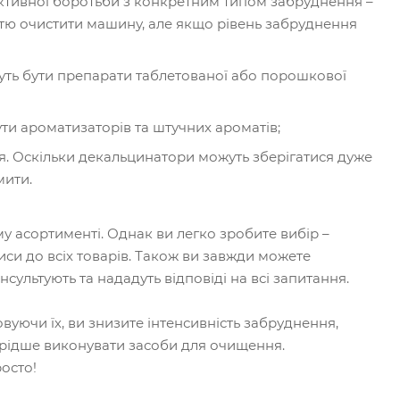
фективної боротьби з конкретним типом забруднення –
стю очистити машину, але якщо рівень забруднення
уть бути препарати таблетованої або порошкової
ти ароматизаторів та штучних ароматів;
. Оскільки декальцинатори можуть зберігатися дуже
мити.
у асортименті. Однак ви легко зробите вибір –
иси до всіх товарів. Також ви завжди можете
ультують та нададуть відповіді на всі запитання.
вуючи їх, ви знизите інтенсивність забруднення,
е рідше виконувати засоби для очищення.
осто!