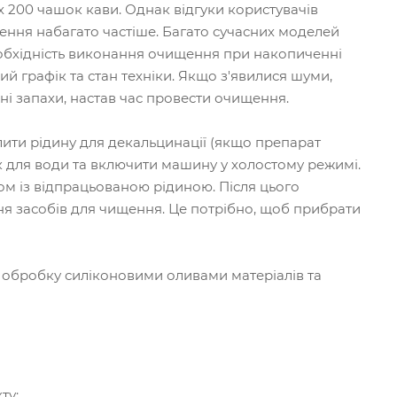
 200 чашок кави. Однак відгуки користувачів
ення набагато частіше. Багато сучасних моделей
обхідність виконання очищення при накопиченні
й графік та стан техніки. Якщо з'явилися шуми,
ні запахи, настав час провести очищення.
ити рідину для декальцинації (якщо препарат
ік для води та включити машину у холостому режимі.
зом із відпрацьованою рідиною. Після цього
ння засобів для чищення. Це потрібно, щоб прибрати
 обробку силіконовими оливами матеріалів та
ту: