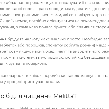
о обладнання рекомендують виконувати її після кожних
икористанні води з крана доводиться вдаватися до очищ
ними електронними системами, які сигналізують про не
Якщо їх немає, потрібно орієнтуватися на рекомендовани
ування, а сама кава почала гірчити або з'явилися сторон
ня бруду та нальоту максимально просто. Необхідно зал
таблеток або порошків, спочатку роблять розчин) у відс
рат розм'якшує накип, осад і наліт та виводить його ра
ів промити систему, запустивши холостий хід без додава
шніх вузлів та поверхонь.
 кавоварною технікою передбачає також змащування та
я у процесі приготування кави.
сіб для чищення Melitta?
догляду Melitta, орієнтуйтеся на такі властивості продук