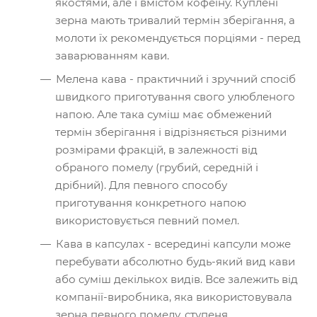
якостями, але і вмістом кофеїну. Куплені
зерна мають тривалий термін зберігання, а
молоти їх рекомендується порціями - перед
заварюванням кави.
Мелена кава - практичний і зручний спосіб
швидкого приготування свого улюбленого
напою. Але така суміш має обмежений
термін зберігання і відрізняється різними
розмірами фракцій, в залежності від
обраного помелу (грубий, середній і
дрібний). Для певного способу
приготування конкретного напою
використовується певний помел.
Кава в капсулах - всередині капсули може
перебувати абсолютно будь-який вид кави
або суміш декількох видів. Все залежить від
компанії-виробника, яка використовувала
зерна певного помелу, ступеня