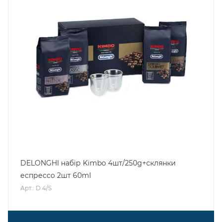
DELONGHI набір Kimbo 4шт/250g+склянки
еспрессо 2шт 60ml
Арт.: D 4/S