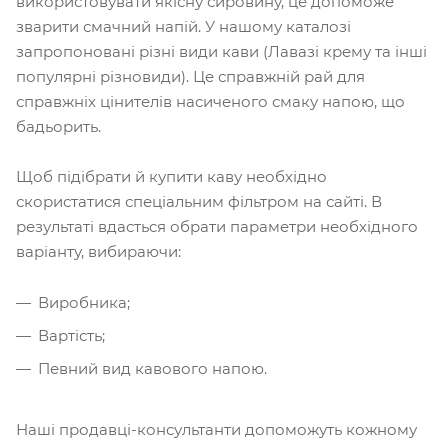
використовувати якісну сировину, це допоможе
зварити смачний напій. У нашому каталозі
запропоновані різні види кави (Лавазі крему та інші
популярні різновиди). Це справжній рай для
справжніх цінителів насиченого смаку напою, що
бадьорить.
Щоб підібрати й купити каву необхідно
скористатися спеціальним фільтром на сайті. В
результаті вдасться обрати параметри необхідного
варіанту, вибираючи:
Виробника;
Вартість;
Певний вид кавового напою.
Наші продавці-консультанти допоможуть кожному