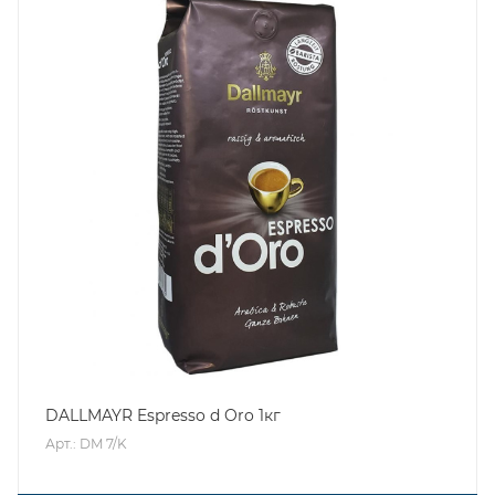
DALLMAYR Espresso d Oro 1кг
Арт.: DM 7/K