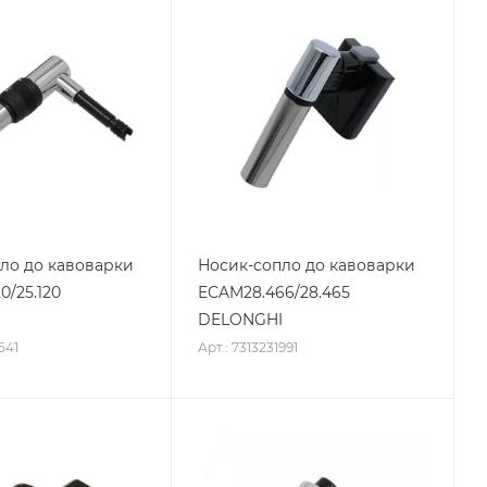
ло до кавоварки
Носик-сопло до кавоварки
0/25.120
ECAM28.466/28.465
I
DELONGHI
541
Арт.: 7313231991