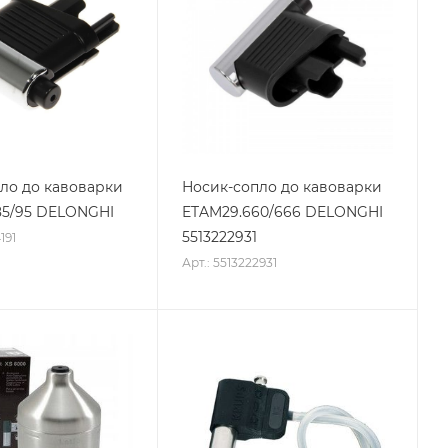
ло до кавоварки
Носик-сопло до кавоварки
85/95 DELONGHI
ETAM29.660/666 DELONGHI
5513222931
191
Арт.: 5513222931