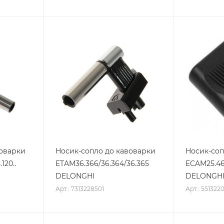
воварки
Носик-сопло до кавоварки
Носик-соп
120..
ETAM36.366/36.364/36.365
ECAM25.46
DELONGHI
DELONGH
Арт.: 7313228501
Арт.: 551322