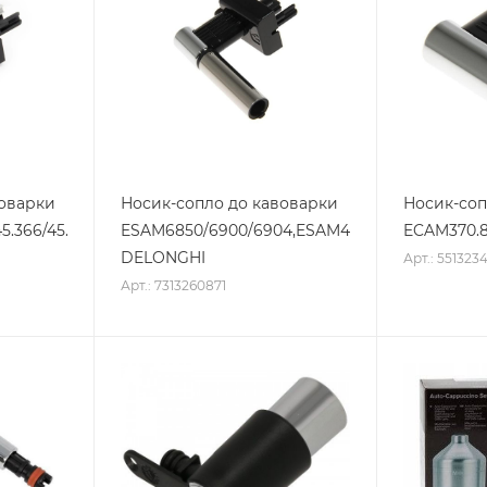
воварки
Носик-сопло до кавоварки
Носик-соп
5.366/45.760
ESAM6850/6900/6904,ESAM420.40/80
ECAM370.
DELONGHI
Арт.: 5513234
Арт.: 7313260871