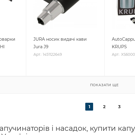
воварки
JURA носик видачі кави
АutoCappu
HI
Jura J9
KRUPS
Арт.: 1451122649
Арт.: XS6000
ПОКАЗАТИ ЩЕ
1
2
3
пучинаторів і насадок, купити кап