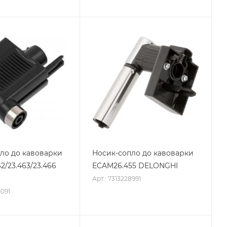
ло до кавоварки
Носик-сопло до кавоварки
2/23.463/23.466
ECAM26.455 DELONGHI
I
Арт.: 7313228991
0091