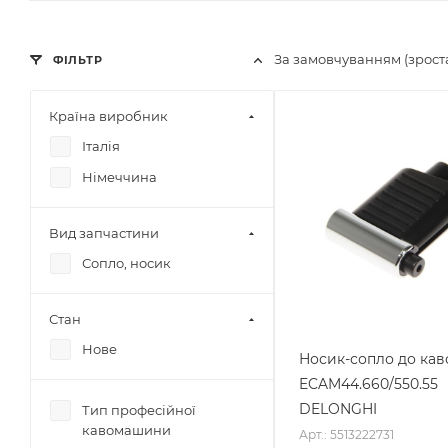
За замовчуванням (зрос
ФІЛЬТР
Країна виробник
Італія
Німеччина
Вид запчастини
Сопло, носик
Стан
Нове
Носик-сопло до ка
ECAM44.660/550.55
DELONGHI
Тип професійної
кавомашини
Арт.: 5513222731