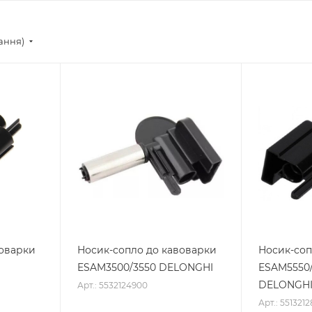
тання)
воварки
Носик-сопло до кавоварки
Носик-соп
ESAM3500/3550 DELONGHI
ESAM5550/
DELONGH
Арт.: 5532124900
Арт.: 5513212