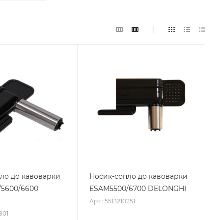
ло до кавоварки
Носик-сопло до кавоварки
5600/6600
ESAM5500/6700 DELONGHI
I
Арт.: 5513210251
801