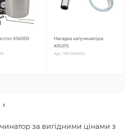
ccino XS6000
Насадка капучинатора
KRUPS
10
Арт.: MS-0A14734
учинатор за вигідними цінами з