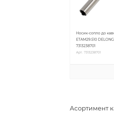
Носик-сопло до ка
ETAM29.510 DELONG
7313238701
Арт.: 7313238701
Асортимент ка