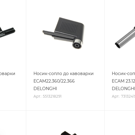
воварки
Носик-сопло до кавоварки
Носик-соп
ECAM22.360/22.366
ECAM 23.12
DELONGHI
DELONGH
Арт.: 5513218291
Арт.: 7313241