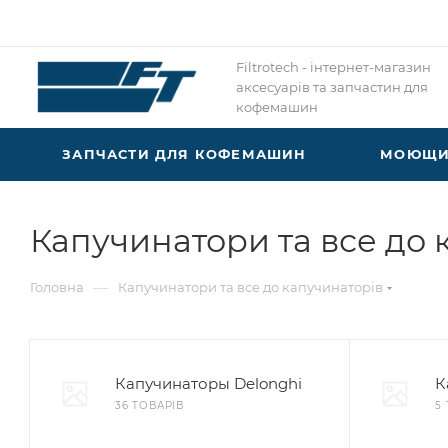
Filtrotech - інтернет-магазин
аксесуарів та запчастин для
кофемашин
ЗАПЧАСТИ ДЛЯ КОФЕМАШИН
МОЮЩИЕ
Капучинатори та все до 
—
Головна
Капучинатори та все до капучинаторів
Капучинаторы Delonghi
К
36 ТОВАРІВ
5