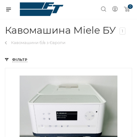
0
Кавомашина Miele БУ
1
Кавомашини б/в з Європи
ФІЛЬТР