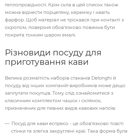
теплопровідності. Крім скла в цей список також
можна віднести порцеляну, кераміку і навіть
фарфор. Щоб матеріал не тріскався при контакті з
окропом, поверхня обов'язково повинна бути
покрита тонким шаром емалі.
Різновиди посуду для
приготування кави
Велика розмаїтість наборів стаканів Delonghi й
посуду від інших компаній-виробників може дещо
заплутати покупців. Тому слід ознайомитися з
класичним комплектом чашок і склянок,
призначених для певних видів кавових напоїв:
Посуд для кави еспресо - це обов'язково товсті
стінки та злегка закруглені краї. Така форма була