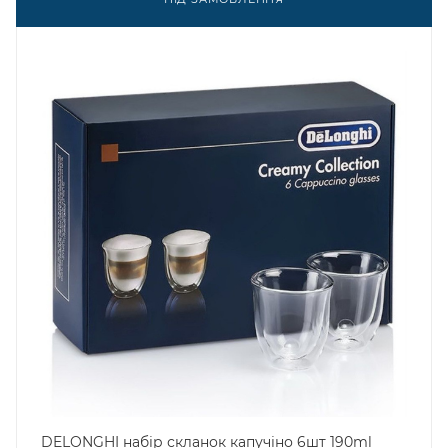
DELONGHI набір скланок капучіно 6шт 190ml