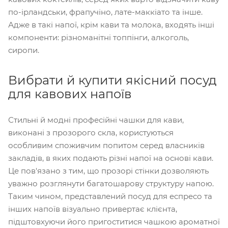
по-ірландськи, фрапучіно, лате-маккіато та інше.
Адже в такі напої, крім кави та молока, входять інші
компоненти: різноманітні топпінги, алкоголь,
сиропи.
Вибрати й купити якісний посуд
для кавових напоїв
Стильні й модні професійні чашки для кави,
виконані з прозорого скла, користуються
особливим споживчим попитом серед власників
закладів, в яких подають різні напої на основі кави.
Це пов'язано з тим, що прозорі стінки дозволяють
уважно розглянути багатошарову структуру напою.
Таким чином, представлений посуд для еспресо та
інших напоїв візуально привертає клієнта,
підштовхуючи його пригоститися чашкою ароматної