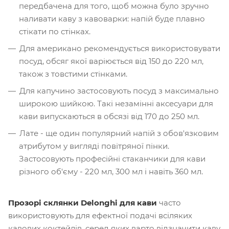
передбачена для того, щоб можна було зручно
наливати каву з кавоварки: напій буде плавно
стікати по стінках.
Для американо рекомендується використовувати
посуд, обсяг якої варіюється від 150 до 220 мл,
також з товстими стінками.
Для капучино застосовують посуд з максимально
широкою шийкою. Такі незамінні аксесуари для
кави випускаються в обсязі від 170 до 250 мл.
Лате - ще один популярний напій з обов'язковим
атрибутом у вигляді повітряної пінки.
Застосовують професійні стаканчики для кави
різного об'єму - 220 мл, 300 мл і навіть 360 мл.
Прозорі склянки Delonghi для кави
часто
використовують для ефектної подачі всіляких
кавових коктейлів, серед яких варто відзначити каву