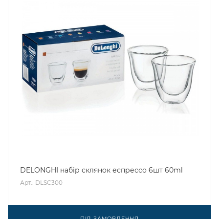
DELONGHI набір склянок еспрессо 6шт 60ml
Арт.: DLSC300
ПІД ЗАМОВЛЕННЯ