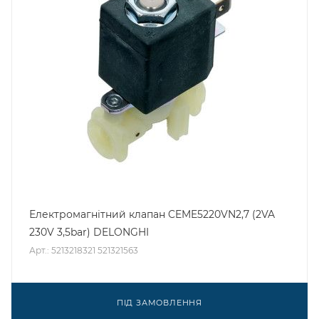
Електромагнітний клапан CEME5220VN2,7 (2VA
230V 3,5bar) DELONGHI
Арт.: 5213218321 521321563
ПІД ЗАМОВЛЕННЯ