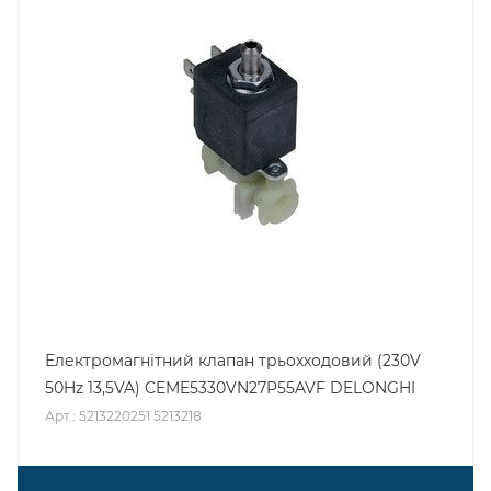
Електромагнітний клапан трьохходовий (230V
50Hz 13,5VA) CEME5330VN27P55AVF DELONGHI
Арт.: 5213220251 5213218