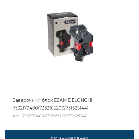
Заварочний блок ESAM DELONGHI
7332179400/7332165200/7313251441
Арт.: 7332179400/7332165200/7313251441
ПІД ЗАМОВЛЕННЯ