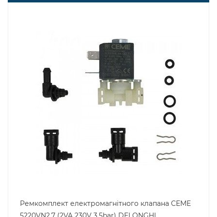
Ремкомплект електромагнітного клапана CEME
5220VN2,7 (2VA 230V 3,5bar) DELONGHI