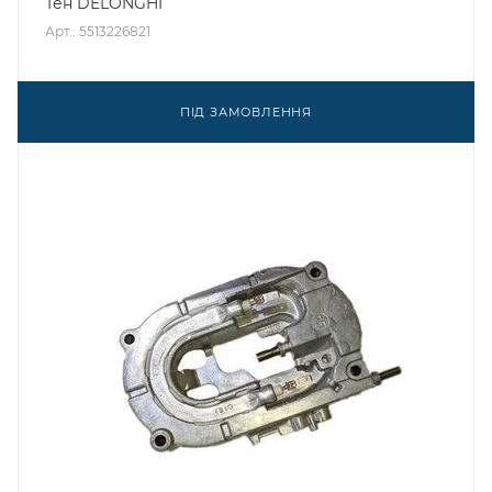
Тен DELONGHI
Арт.: 5513226821
ПІД ЗАМОВЛЕННЯ