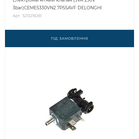
Електромагнітний клапан (3VA 230V
3bar)CEME5330VN2 7P55AVF DELONGHI
Арт.: 5213218261
ПІД ЗАМОВЛЕННЯ