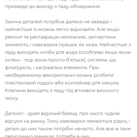
призведе до виходу з ладу обладнання.
Заміна деталей потрібна далеко не завжди –
найчастіше їх можна легко відновити. Але якщо
ремонт та реставрація неможливі, запчастини
змінюють, і кавоварка працює як нова. Найчастіше з
ладу виходять колби для води (особливо якщо вони
скляні - тоді вони просто б'ються), системи, що
фільтрують, і нагрівальні елементи. При
необережному використанні можна розбити
пластиковий піддон або контейнер для макухи.
Клапани виходять з ладу під впливом високого
тиску.
Делонгі - дуже відомий бренд, про нього чудові
відгуки на ринку. Тому кавоварки ламаються рідко, і
деталі до них також потрібні нечасто. Але все ж таки
періодично виникає потреба в них.