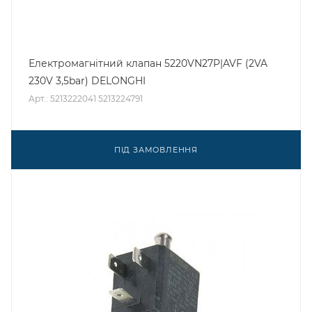
Електромагнітний клапан 5220VN27P|AVF (2VA
230V 3,5bar) DELONGHI
Арт.: 5213222041 5213224791
ПІД ЗАМОВЛЕННЯ