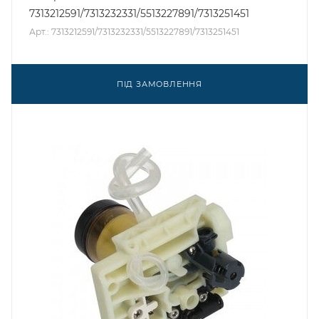
7313212591/7313232331/5513227891/7313251451
Арт.: 7313212591/7313232331/5513227891/7313251451
ПІД ЗАМОВЛЕННЯ