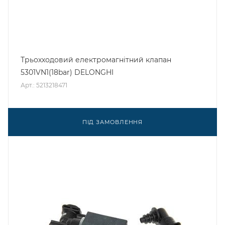
Трьохходовий електромагнітний клапан
5301VN1(18bar) DELONGHI
Арт.: 5213218471
ПІД ЗАМОВЛЕННЯ