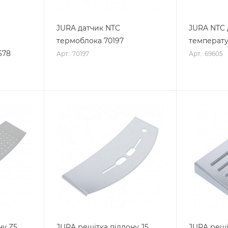
JURA датчик NTC
JURA NTC 
термоблока 70197
температу
678
Арт.: 70197
Арт.: 69605
ну Z5
JURA решітка піддону J5
JURA реші