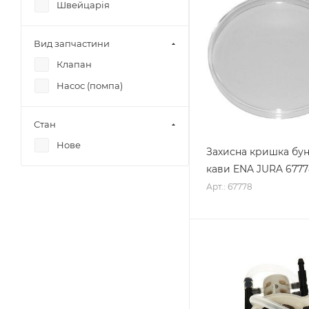
Швейцарія
Вид запчастини
Клапан
Насос (помпа)
Стан
Нове
Захисна кришка бу
кави ENA JURA 6777
Арт.: 67778