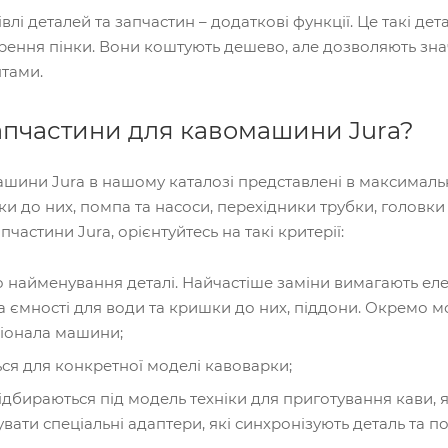
лі деталей та запчастин – додаткові функції. Це такі дет
рення пінки. Вони коштують дешево, але дозволяють зн
птами.
апчастини для кавомашини Jura?
шини Jura в нашому каталозі представлені в максималь
ки до них, помпа та насоси, перехідники трубки, головки
частини Jura, орієнтуйтесь на такі критерії:
 найменування деталі. Найчастіше заміни вимагають елем
а ємності для води та кришки до них, піддони. Окремо 
іонала машини;
ся для конкретної моделі кавоварки;
ідбираються під модель техніки для приготування кави, 
ати спеціальні адаптери, які синхронізують деталь та пос