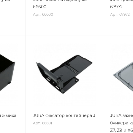
66600
67972
Арт.: 66600
Арт.: 67972
я жмиха
JURA фіксатор контейнера J
JURA захи
бункера ка
Арт.: 66601
Z7, Z9 и X