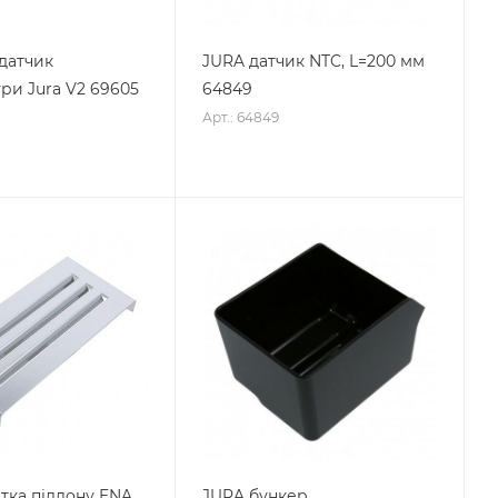
датчик
JURA датчик NTC, L=200 мм
ри Jura V2 69605
64849
Арт.: 64849
тка піддону ENA
JURA бункер