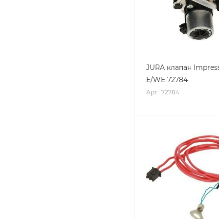
JURA клапан Impres
E/WE 72784
Арт.: 72784