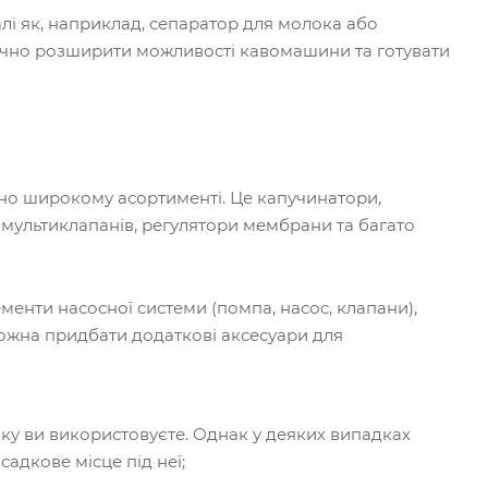
алі як, наприклад, сепаратор для молока або
ачно розширити можливості кавомашини та готувати
но широкому асортименті. Це капучинатори,
 мультиклапанів, регулятори мембрани та багато
енти насосної системи (помпа, насос, клапани),
можна придбати додаткові аксесуари для
яку ви використовуєте. Однак у деяких випадках
адкове місце під неї;