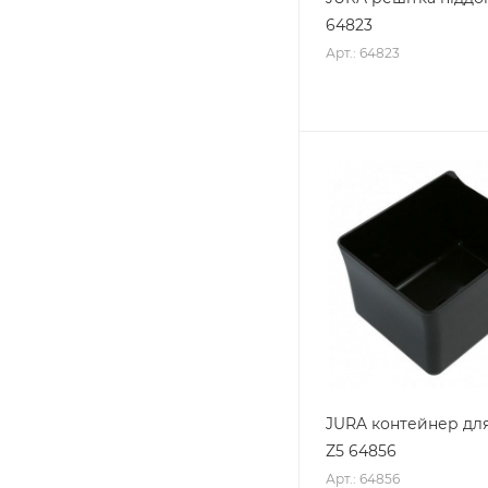
64823
Арт.: 64823
JURA контейнер дл
Z5 64856
Арт.: 64856