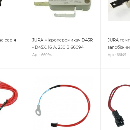
sa серія
JURA мікроперемикач D45R
JURA тем
- D45X, 16 А, 250 В 66094
запобіжник
Арт.: 66094
Арт.: 66149