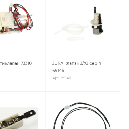
тиклапан 73310
JURA клапан J/XJ серія
69146
Арт.: 69146