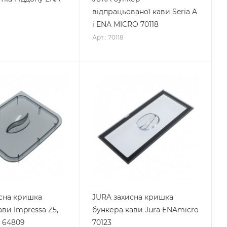
відпрацьованої кави Seria A
i ENA MICRO 70118
Арт.: 70118
сна кришка
JURA захисна кришка
ви Impressa Z5,
бункера кави Jura ENAmicro
6 64809
70123