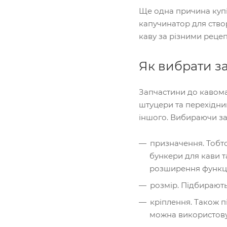
Ще одна причина купів
капучинатор для ство
каву за різними реце
Як вибрати з
Запчастини до кавома
штуцери та перехідни
іншого. Вибираючи зап
призначення. Тобто
бункери для кави т
розширення функц
розмір. Підбирають
кріплення. Також п
можна використовув