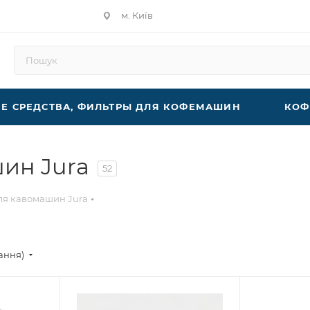
м. Київ
 СРЕДСТВА, ФИЛЬТРЫ ДЛЯ КОФЕМАШИН
КОФ
ин Jura
52
ля кавомашин Jura
тання)