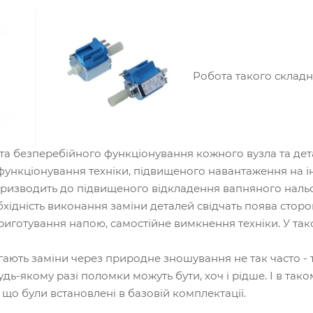
Робота такого склад
 та безперебійного функціонування кожного вузла та дет
функціонування техніки, підвищеного навантаження на ін
і призводить до підвищеного відкладення вапняного наль
ідність виконання заміни деталей свідчать поява сторон
приготування напою, самостійне вимкнення техніки. У та
ають заміни через природне зношування не так часто - т
удь-якому разі поломки можуть бути, хоч і рідше. І в та
, що були встановлені в базовій комплектації.