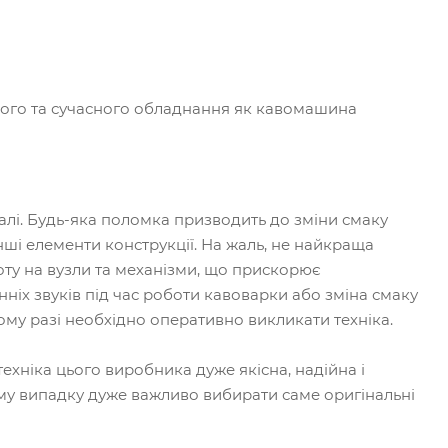
ного та сучасного обладнання як кавомашина
алі. Будь-яка поломка призводить до зміни смаку
ші елементи конструкції. На жаль, не найкраща
оту на вузли та механізми, що прискорює
ніх звуків під час роботи кавоварки або зміна смаку
кому разі необхідно оперативно викликати техніка.
ехніка цього виробника дуже якісна, надійна і
кому випадку дуже важливо вибирати саме оригінальні