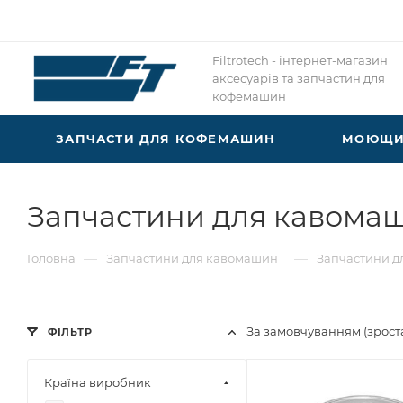
Filtrotech - інтернет-магазин
аксесуарів та запчастин для
кофемашин
ЗАПЧАСТИ ДЛЯ КОФЕМАШИН
МОЮЩИЕ
Запчастини для кавомаш
—
—
Головна
Запчастини для кавомашин
Запчастини д
За замовчуванням (зрос
ФІЛЬТР
Країна виробник