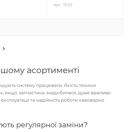
Арт.: 70123
ршому асортименті
ушують систему працювати. Якість техніки
ак, якщо запчастина знадобилася, дуже важливо
експлуатації та надійність роботи кавоварки.
ують регулярної заміни?