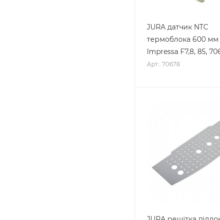
JURA датчик NTC
термоблока 600 мм
Impressa F7,8, 85, 70
Арт.: 70678
JURA решітка піддо