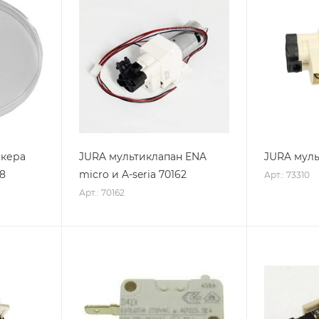
нкера
JURA мультиклапан ENA
JURA муль
8
micro и A-seria 70162
Арт.: 73310
Арт.: 70162