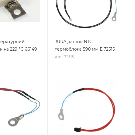
пературний
JURA датчик NTC
 на 229 °С 66149
термоблока 590 мм E 72515
Арт.: 72515