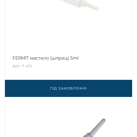
FERMIT мастило (шприц) 5ml
Арт.: F 4/H
ПІД ЗАМОВЛЕННЯ