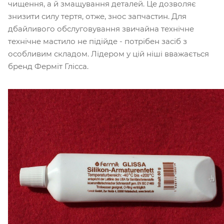
чищення, а й змащування деталей. Це дозволяє
знизити силу тертя, отже, знос запчастин. Для
дбайливого обслуговування звичайна технічне
технічне мастило не підійде - потрібен засіб з
особливим складом. Лідером у цій ніші вважається
бренд Ферміт Глісса.