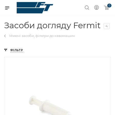
0
Засоби догляду Fermit
4
Миючі засоби, фільтри до кавомашин
ФІЛЬТР