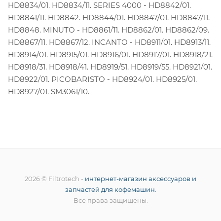
HD8834/01. HD8834/11. SERIES 4000 - HD8842/01.
HD8841/11. HD8842. HD8844/01. HD8847/01. HD8847/11.
HD8848. MINUTO - HD8861/11. HD8862/01. HD8862/09.
HD8867/11. HD8867/12. INCANTO - HD8911/01. HD8913/11.
HD8914/01. HD8915/01. HD8916/01. HD8917/01. HD8918/21.
HD8918/31. HD8918/41. HD8919/51. HD8919/55. HD8921/01.
HD8922/01. PICOBARISTO - HD8924/01. HD8925/01.
HD8927/01. SM3061/10.
2026 © Filtrotech -
интернет-магазин аксессуаров и
запчастей для кофемашин.
Все права защищены.