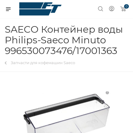
0
SAECO Контейнер воды
Philips-Saeco Minuto
996530073476/17001363
Запчасти для кофемашин Saeco