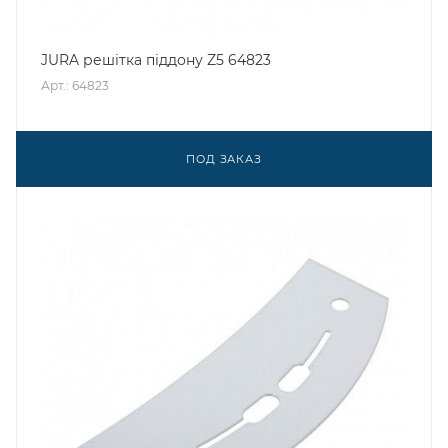
JURA решітка піддону Z5 64823
Арт.: 64823
ПОД ЗАКАЗ