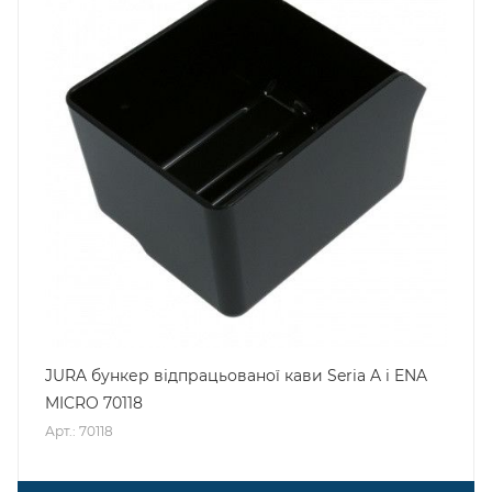
JURA бункер відпрацьованої кави Seria A i ENA
MICRO 70118
Арт.: 70118