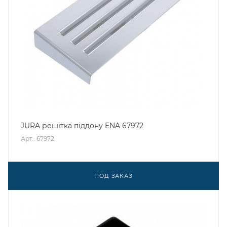
JURA решітка піддону ENA 67972
Арт.: 67972
ПОД ЗАКАЗ