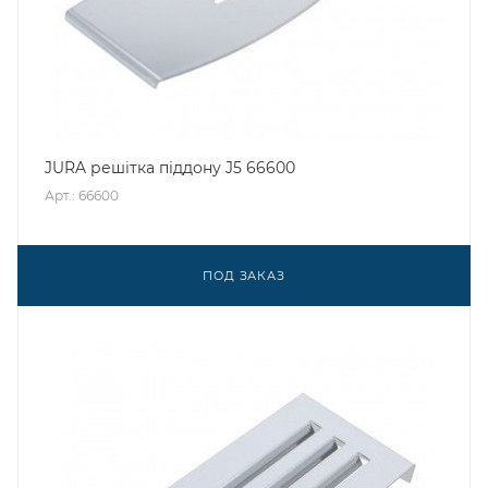
JURA решітка піддону J5 66600
Арт.: 66600
ПОД ЗАКАЗ