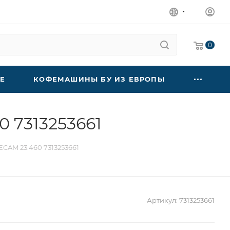
0
Е
КОФЕМАШИНЫ БУ ИЗ ЕВРОПЫ
 7313253661
CAM 23.460 7313253661
Артикул:
7313253661