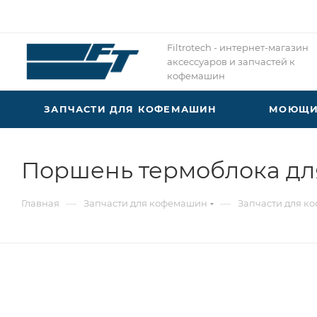
Filtrotech - интернет-магазин
аксессуаров и запчастей к
кофемашин
ЗАПЧАСТИ ДЛЯ КОФЕМАШИН
МОЮЩИЕ
Поршень термоблока для
—
—
Главная
Запчасти для кофемашин
Запчасти для к