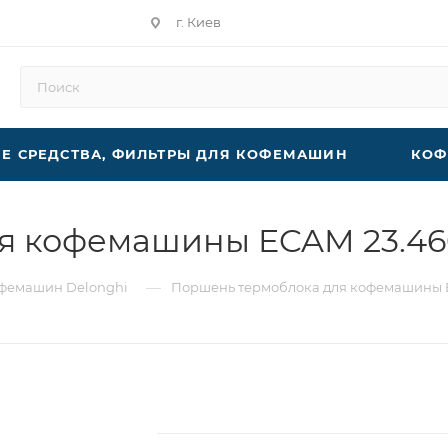
г. Киев
 СРЕДСТВА, ФИЛЬТРЫ ДЛЯ КОФЕМАШИН
КОФ
 кофемашины ECAM 23.460
—
офемашин Delonghi
Поршень термоблока для кофемашины E