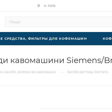
м. Київ
 СРЕДСТВА, ФИЛЬТРЫ ДЛЯ КОФЕМАШИН
КОФ
и кавомашини Siemens/Brit
—
і засоби, фільтри до кавомашин
Засоби догляду Siemens