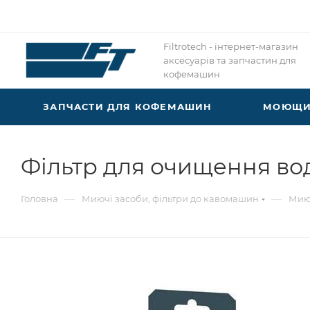
Filtrotech - інтернет-магазин
аксесуарів та запчастин для
кофемашин
ЗАПЧАСТИ ДЛЯ КОФЕМАШИН
МОЮЩИЕ
Фільтр для очищення вод
—
—
Головна
Миючі засоби, фільтри до кавомашин
Миюч