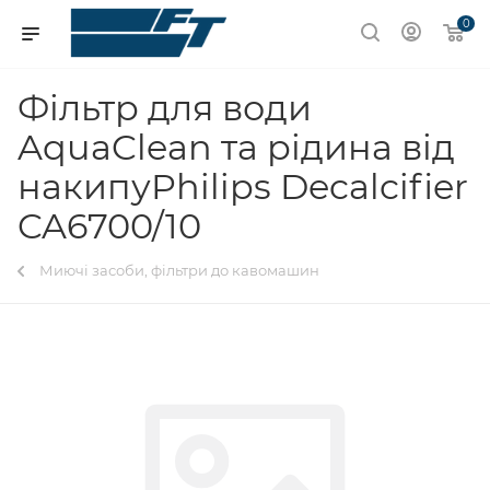
0
Фільтр для води
AquaClean та рідина від
накипуPhilips Decalcifier
CA6700/10
Миючі засоби, фільтри до кавомашин